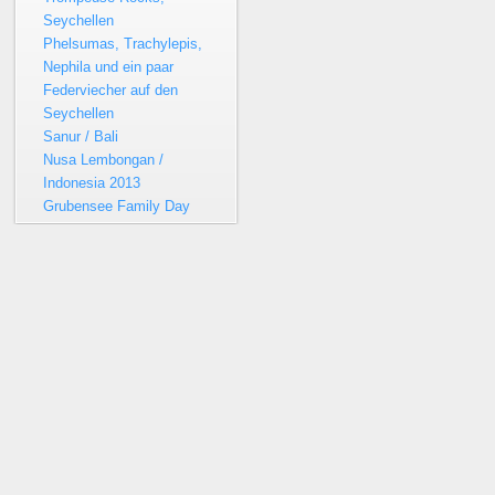
Seychellen
Phelsumas, Trachylepis,
Nephila und ein paar
Federviecher auf den
Seychellen
Sanur / Bali
Nusa Lembongan /
Indonesia 2013
Grubensee Family Day