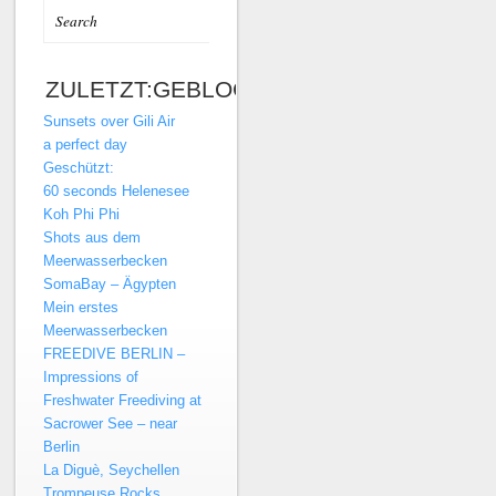
ZULETZT:GEBLOGT…
Sunsets over Gili Air
a perfect day
Geschützt:
60 seconds Helenesee
Koh Phi Phi
Shots aus dem
Meerwasserbecken
SomaBay – Ägypten
Mein erstes
Meerwasserbecken
FREEDIVE BERLIN –
Impressions of
Freshwater Freediving at
Sacrower See – near
Berlin
La Diguè, Seychellen
Trompeuse Rocks,