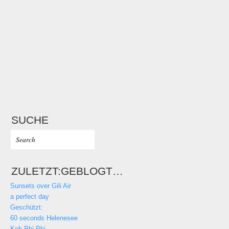
SUCHE
ZULETZT:GEBLOGT…
Sunsets over Gili Air
a perfect day
Geschützt:
60 seconds Helenesee
Koh Phi Phi