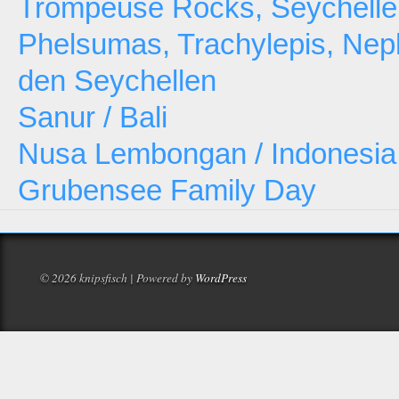
Trompeuse Rocks, Seychelle
Phelsumas, Trachylepis, Neph
den Seychellen
Sanur / Bali
Nusa Lembongan / Indonesia
Grubensee Family Day
© 2026 knipsfisch | Powered by
WordPress