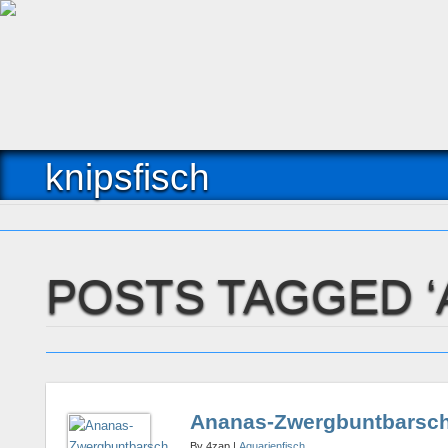
knipsfisch
POSTS TAGGED 
Ananas-Zwergbuntbarsc
By 4zap |
Aquarienfisch