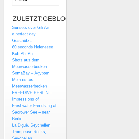
ZULETZT:GEBLOGT…
Sunsets over Gili Air
a perfect day
Geschützt:
60 seconds Helenesee
Koh Phi Phi
Shots aus dem
Meerwasserbecken
SomaBay – Ägypten
Mein erstes
Meerwasserbecken
FREEDIVE BERLIN –
Impressions of
Freshwater Freediving at
Sacrower See – near
Berlin
La Diguè, Seychellen
Trompeuse Rocks,
Seychellen