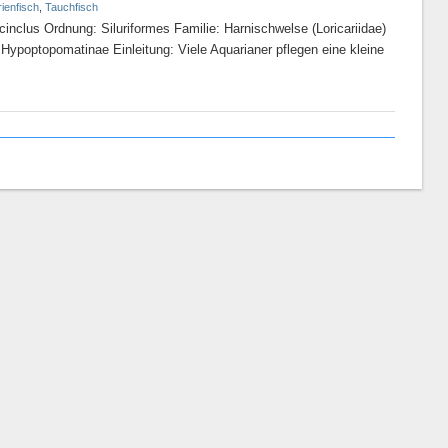
ienfisch
,
Tauchfisch
cinclus Ordnung: Siluriformes Familie: Harnischwelse (Loricariidae)
 Hypoptopomatinae Einleitung: Viele Aquarianer pflegen eine kleine