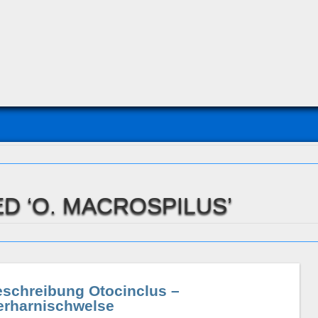
D ‘O. MACROSPILUS’
eschreibung Otocinclus –
erharnischwelse