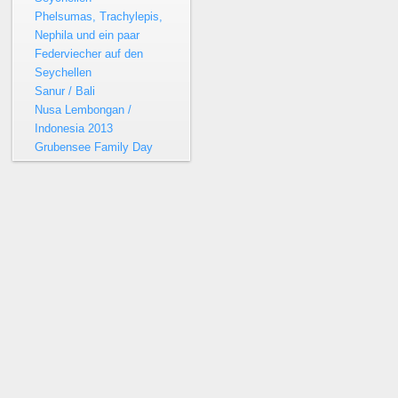
Phelsumas, Trachylepis,
Nephila und ein paar
Federviecher auf den
Seychellen
Sanur / Bali
Nusa Lembongan /
Indonesia 2013
Grubensee Family Day