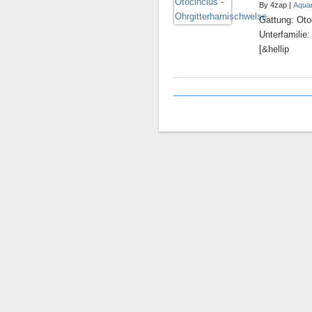
By 4zap |
Aquar
Gattung: Oto
Unterfamilie:
[&hellip