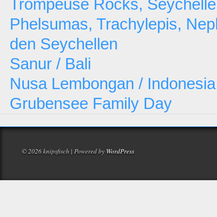
Trompeuse Rocks, Seychelle
Phelsumas, Trachylepis, Neph
den Seychellen
Sanur / Bali
Nusa Lembongan / Indonesia
Grubensee Family Day
© 2026 knipsfisch | Powered by
WordPress