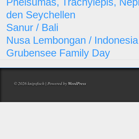
Phelsumas, Trachylepis, Neph
den Seychellen
Sanur / Bali
Nusa Lembongan / Indonesia
Grubensee Family Day
© 2026 knipsfisch | Powered by
WordPress