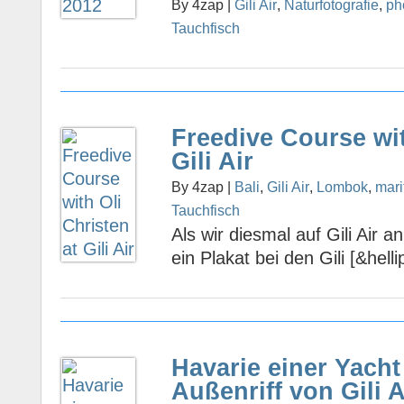
By 4zap |
Gili Air
,
Naturfotografie
,
ph
Tauchfisch
Freedive Course wit
Gili Air
By 4zap |
Bali
,
Gili Air
,
Lombok
,
mari
Tauchfisch
Als wir diesmal auf Gili Air 
ein Plakat bei den Gili [&helli
Havarie einer Yach
Außenriff von Gili A