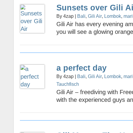
Sunsets over Gili A
By 4zap |
Bali
,
Gili Air
,
Lombok
,
mari
Gili Air has every evening a
you will see a glowing orange 
a perfect day
By 4zap |
Bali
,
Gili Air
,
Lombok
,
mari
Tauchfisch
Gili Air – freediving with Fr
with the experienced guys an