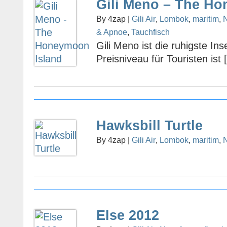
Gili Meno – The H
By 4zap |
Gili Air
,
Lombok
,
maritim
,
N
& Apnoe
,
Tauchfisch
Gili Meno ist die ruhigste Ins
Preisniveau für Touristen ist [
Hawksbill Turtle
By 4zap |
Gili Air
,
Lombok
,
maritim
,
N
Else 2012