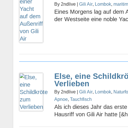
By 2ndlive |
Gili Air
,
Lombok
,
mariti
Eines Morgens lag auf dem Au
der Westseite eine noble Yach
Else, eine Schildkr
Verlieben
By 2ndlive |
Gili Air
,
Lombok
,
Naturfo
Apnoe
,
Tauchfisch
Als ich dieses Jahr das erst
Hausriff von Gili Air hatte [&h